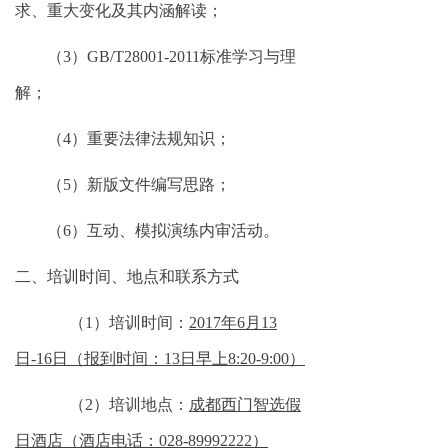
求、重大变化及其内涵解读；
（
3）GB/T2
8
001-201
1
标准学习与理
解；
（
4）重要法律法规知识；
（
5
）
新版文件编写思路
；
（
6
）互动、模拟演练内审活动。
二、培训时间、地点和联系方式
（
1）培训时间：
201
7
年
6
月
13
日
-
16
日（报到时间：
13
日早上
8:
2
0-9:00）
（
2）培训地点：
成都
西门智选假
日
酒店（酒店电话：
028-
89992222
）