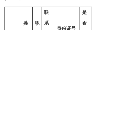
联
是
姓
职
系
否
身份证号
名
务
电
用
话
餐
1、
参培
学员