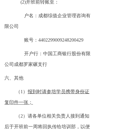
(2)
开班前转账至：
户名：成都综值企业管理咨询有
限公司
账号：
4402299009248200429
开户行：中国工商银行股份有限
公司成都罗家碾支行
六、
其他
（
1）
报到时请参培学员携带身份证
复印件一张
；
（
2）
请各单位相关负责人接到通知
后于开
班
前
一周
将回执传给培训部，以便