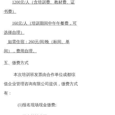
1200元/人（含培训费、教材费、证
书费）
160元/人（培训期间中午午餐费，可
选择自理）
如需住宿：
260
元
/间/晚（标间
、单
间
）
，费用自理。
五、
缴费方式
本次培训班发票由合作单位成都综
值企业管理咨询有限公司提供，缴费方式
有
：
(1)
报名现场现金缴费
;