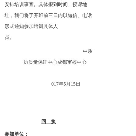
安排培训事宜。具体报到时间、授课地
址，我们将于开班前
三日
内以短信、电话
形式通知参加培训具体人
员
。
中质
协质量保证中心成都审核中心
2
01
7
年
5
月
15
日
回
执
参加单位：